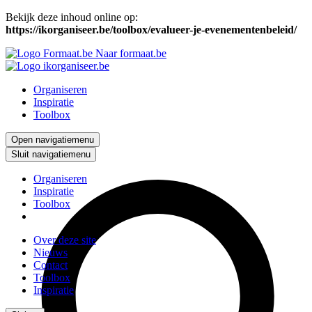
Bekijk deze inhoud online op:
https://ikorganiseer.be/toolbox/evalueer-je-evenementenbeleid/
Naar formaat.be
Organiseren
Inspiratie
Toolbox
Zoeken
Open navigatiemenu
Sluit navigatiemenu
Organiseren
Inspiratie
Toolbox
Over deze site
Nieuws
Contact
Toolbox
Inspiratie