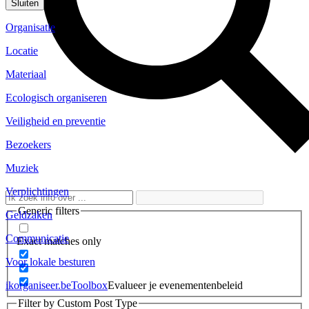
Sluiten
Organisatie
Locatie
Materiaal
Ecologisch organiseren
Veiligheid en preventie
Bezoekers
Muziek
Verplichtingen
Generic filters
Geldzaken
Communicatie
Exact matches only
Voor lokale besturen
ikorganiseer.be
Toolbox
Evalueer je evenementenbeleid
Filter by Custom Post Type